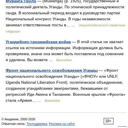
Муванга Пауло
— (Muwanga) (р. 1925), государственный и
политический деятель Уганды. По этнической принадлежности
ганда. В колониальный период входил в руководство партии
Национальный конгресс Уганды. В годы независимости
занимал ответственные посты в… …
Энциклопедический справочник
«Африка»
Угандийско-танзанийская война
— В этой статье не хватает
ссылок на источники информации. Информация должна быть
проверяема, иначе она может быть поставлена под сомнение
и удалена. Вы можете …
Википедия
Фронт национального освобождения Уганды
— «Фронт
национального освобождения Уганды» («ФНОУ» или UNLF,
Uganda National Liberation Front) политическое объединение,
созданное угандийскими эмигрантами, бежавшими от
репрессий Иди Амина в Танзанию. Военным крылом «Фронта»
стала «Армия… …
Википедия
© Академик, 2000-2026
18+
Обратная связь:
Техподдержка
,
Реклама на сайте